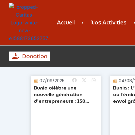
Skip
to
content
Accueil
Nos Activities
Donation
07/09/2025
04/08/
Bunia célèbre une
Bunia : L
nouvelle génération
au fémin
d’entrepreneurs : 150
envol grâ
femmes, jeunes filles et
partenai
garçons certifiés, un
tremplin pour la paix et le
développement de l’Ituri