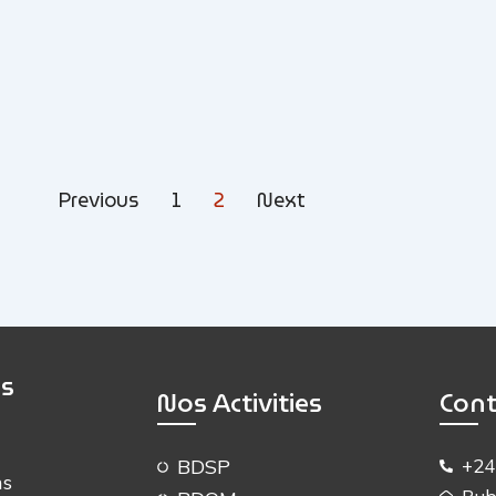
Previous
1
2
Next
ks
Nos Activities
Cont
BDSP
+24
ns