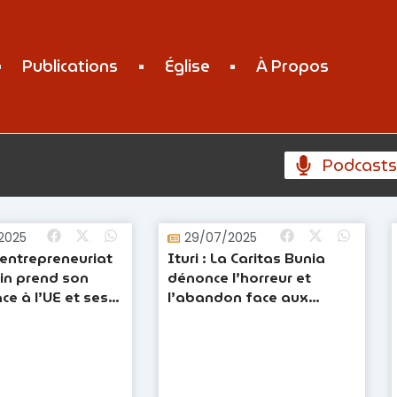
Publications
Église
À Propos
Podcast
Page
Page
2025
29/07/2025
’entrepreneuriat
Ituri : La Caritas Bunia
in prend son
dénonce l’horreur et
ce à l’UE et ses
l’abandon face aux
res
massacres répétés