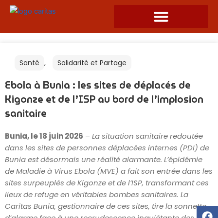
Skip
to
content
Santé
,
Solidarité et Partage
Ebola à Bunia : les sites de déplacés de
Kigonze et de l’ISP au bord de l’implosion
sanitaire
Bunia, le 18 juin 2026
–
La situation sanitaire redoutée
dans les sites de personnes déplacées internes (PDI) de
Bunia est désormais une réalité alarmante. L’épidémie
de Maladie à Virus Ebola (MVE) a fait son entrée dans les
sites surpeuplés de Kigonze et de l’ISP, transformant ces
lieux de refuge en véritables bombes sanitaires. La
Caritas Bunia, gestionnaire de ces sites, tire la sonnette
F
Tw
Y
d’alarme face à une recrudescence inquiétante des